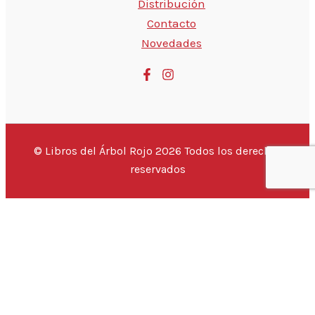
Distribución
Contacto
Novedades
© Libros del Árbol Rojo 2026 Todos los derechos
reservados
💬 Hola, ¿estás buscando un libro
¡Este
{PRODUCTO}
puede ser tuyo por sólo
{PRECIO}
!
Si tienes alguna duda, pregúntanos.
Abrir chat