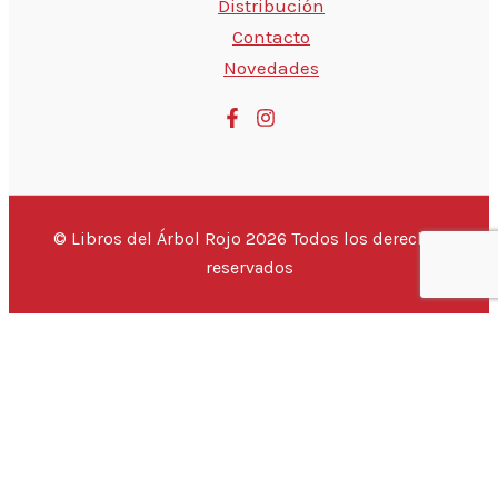
Distribución
Contacto
Novedades
© Libros del Árbol Rojo 2026 Todos los derechos
reservados
💬 Hola, ¿estás buscando un libro
¡Este
{PRODUCTO}
puede ser tuyo por sólo
{PRECIO}
!
Si tienes alguna duda, pregúntanos.
Abrir chat