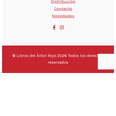
Distribución
Contacto
Novedades
© Libros del Árbol Rojo 2026 Todos los derechos
reservados
💬 Hola, ¿estás buscando un libro
¡Este
{PRODUCTO}
puede ser tuyo por sólo
{PRECIO}
!
Si tienes alguna duda, pregúntanos.
Abrir chat