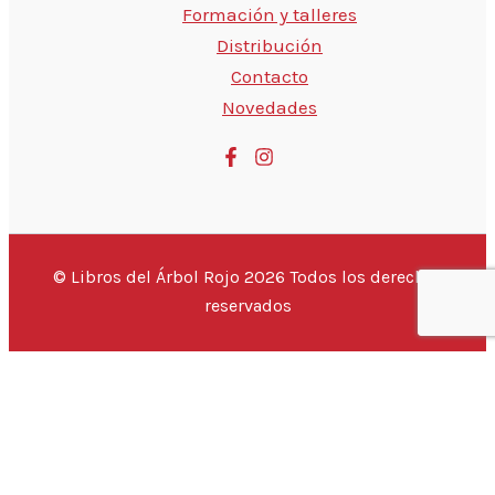
Formación y talleres
Distribución
Contacto
Novedades
© Libros del Árbol Rojo 2026 Todos los derechos
reservados
💬 Hola, ¿estás buscando un libro
¡Este
{PRODUCTO}
puede ser tuyo por sólo
{PRECIO}
!
Si tienes alguna duda, pregúntanos.