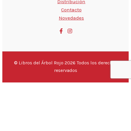
Distribución
Contacto
Novedades
© Libros del Árbol Rojo 2026 Todos los derechos
reservados
💬 Hola, ¿estás buscando un libro
¡Este
{PRODUCTO}
puede ser tuyo por sólo
{PRECIO}
!
Si tienes alguna duda, pregúntanos.
Abrir chat